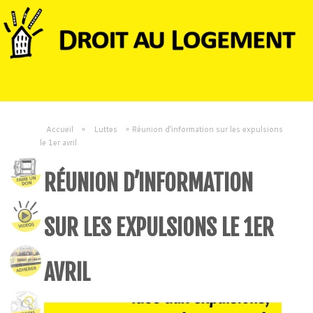
Accueil
»
Luttes
»
Réunion d’information sur les expulsions
le 1er avril
RÉUNION D’INFORMATION
SUR LES EXPULSIONS LE 1ER
AVRIL