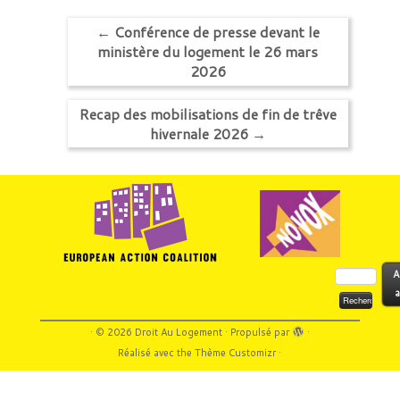
←
Conférence de presse devant le
ministère du logement le 26 mars
2026
Recap des mobilisations de fin de trêve
hivernale 2026
→
Rechercher :
A
a
·
© 2026
Droit Au Logement
·
Propulsé par
·
Réalisé avec the
Thème Customizr
·