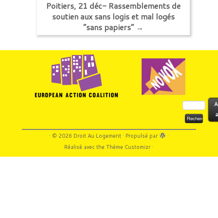
Poitiers, 21 déc- Rassemblements de
soutien aux sans logis et mal logés
“sans papiers”
→
Rechercher :
A
a
·
© 2026
Droit Au Logement
·
Propulsé par
·
Réalisé avec the
Thème Customizr
·