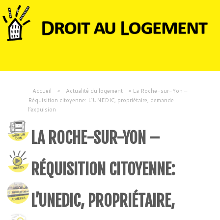
Accueil
»
Actualité du logement
»
La Roche-sur-Yon –
Réquisition citoyenne: L’UNEDIC, propriétaire, demande
l’expulsion
LA ROCHE-SUR-YON –
RÉQUISITION CITOYENNE:
L’UNEDIC, PROPRIÉTAIRE,