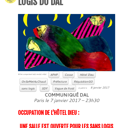
LOGIS DU DAL
APHP
Cosse
Hôtel Dieu
Billet comportant le(s) mot(s) clé(s)
OnSeMetAuChaud
Préfecture
RéquisitionGO
8 janvier 2017
sans logis
SDF
Vague de froid
et publié le
COMMUNIQUÉ DAL
Paris le 7 janvier 2017 – 23h30
OCCUPATION DE L’HÔTEL DIEU :
UNE SALLE EST OUVERTE POUR LES SANS LOGIS