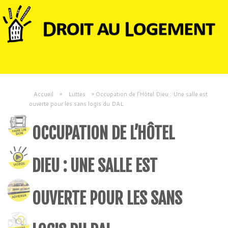
Accueil
»
Luttes
»
Occupation de l’Hôtel Dieu : Une salle est
ouverte pour les sans logis du DAL
OCCUPATION DE L’HÔTEL
DIEU : UNE SALLE EST
OUVERTE POUR LES SANS