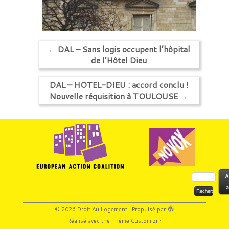
←
DAL – Sans logis occupent l’hôpital
de l’Hôtel Dieu
DAL – HOTEL-DIEU : accord conclu !
Nouvelle réquisition à TOULOUSE
→
Rechercher :
A
a
·
© 2026
Droit Au Logement
·
Propulsé par
·
Réalisé avec the
Thème Customizr
·