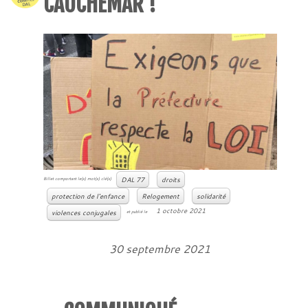
CAUCHEMAR !
DAL 77
droits
Billet comportant le(s) mot(s) clé(s)
protection de l'enfance
Relogement
solidarité
1 octobre 2021
violences conjugales
et publié le
30 septembre 2021