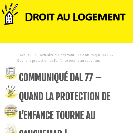
Accueil
»
Actualité du logement
»
Communiqué DAL 77 –
Quand la protection de l’enfance tourne au cauchemar !
COMMUNIQUÉ DAL 77 –
QUAND LA PROTECTION DE
L’ENFANCE TOURNE AU