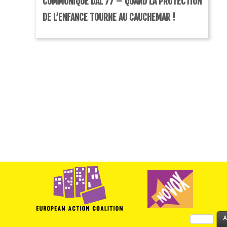
COMMUNIQUÉ DAL 77 – QUAND LA PROTECTION
DE L’ENFANCE TOURNE AU CAUCHEMAR !
Rechercher :
A