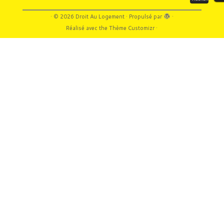
·
© 2026
Droit Au Logement
·
Propulsé par
·
Réalisé avec the
Thème Customizr
·