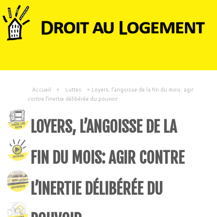
Accueil
»
Luttes
»
Loyers, l’angoisse de la fin du mois: agir
contre l’inertie délibérée du pouvoir
LOYERS, L’ANGOISSE DE LA
FIN DU MOIS: AGIR CONTRE
L’INERTIE DÉLIBÉRÉE DU