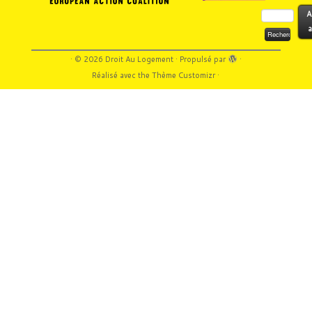
Rechercher :
A
a
·
© 2026
Droit Au Logement
·
Propulsé par
·
Réalisé avec the
Thème Customizr
·