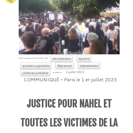
discrimination
injustice
Billet comportant le(s) mot(s) clé(s)
quartiers populaires
Répression
stigmatisation
3 juillet 2023
violences policières
et publié le
COMMUNIQUÉ – Paris le 1 er juillet 2023
JUSTICE POUR NAHEL ET
TOUTES LES VICTIMES DE LA