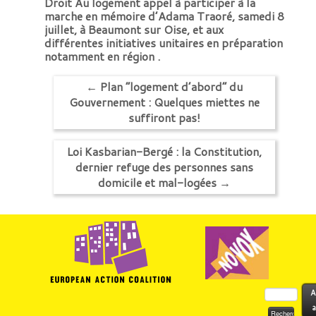
Droit Au logement appel à participer à la
marche en mémoire d’Adama Traoré, samedi 8
juillet, à Beaumont sur Oise, et aux
différentes initiatives unitaires en préparation
notamment en région .
←
Plan “logement d’abord” du
Gouvernement : Quelques miettes ne
suffiront pas!
Loi Kasbarian-Bergé : la Constitution,
dernier refuge des personnes sans
domicile et mal-logées
→
Rechercher :
A
a