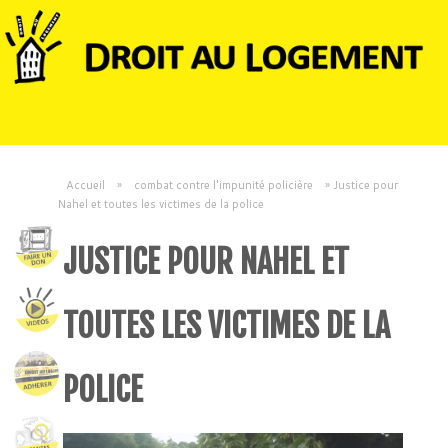
Accueil
»
combat contre l'impunité policière
»
Justice pour
Nahel et toutes les victimes de la police
JUSTICE POUR NAHEL ET
TOUTES LES VICTIMES DE LA
POLICE