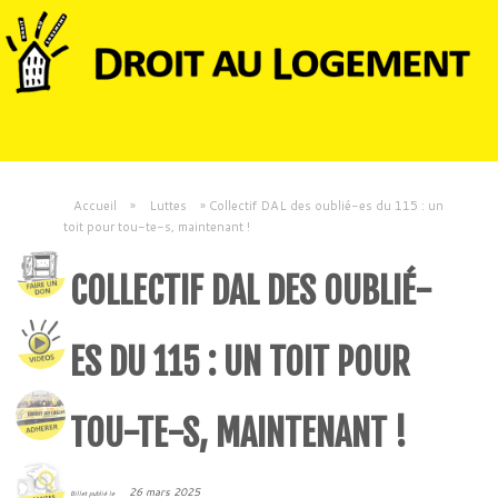
Accueil
»
Luttes
»
Collectif DAL des oublié-es du 115 : un
toit pour tou-te-s, maintenant !
COLLECTIF DAL DES OUBLIÉ-
ES DU 115 : UN TOIT POUR
TOU-TE-S, MAINTENANT !
26 mars 2025
Billet publié le