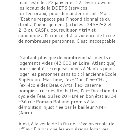
manifesté les 22 janvier et 12 février devant
les locaux de la DDETS (services
préfectoraux) pour demander un toit. Mais
l’Etat ne respecte pas l’inconditionnalité du
droit à l’hébergement (articles L345-2-2 et
2-3 du CASF), poursuit son « tri » et
condamne à l’errance et à la violence de la rue
de nombreuses personnes. C’est inacceptable
!
D’autant plus que de nombreux bâtiments et
logements vides (43 000 en Loire-Atlantique)
pourraient être réquisitionnés à Nantes pour
loger les
personnes
sans toit : l’ancienne Ecole
Supérieure Maritime, l’ex-Man, l’ex-CHU,
l’ex-école des Beaux Arts
,
l’ex-caserne
pompiers rue des Rochettes,
l’ex-Direction du
cycle de l’eau
ou les 20 HLM en bon état au 34
-36 rue Romain Rolland promis à la
démolition injustifiée par le bailleur NMH
(Anru).
Ainsi, à la veille de la fin de trêve hivernale (le
er
1
avril) alors que les expulsions locatives