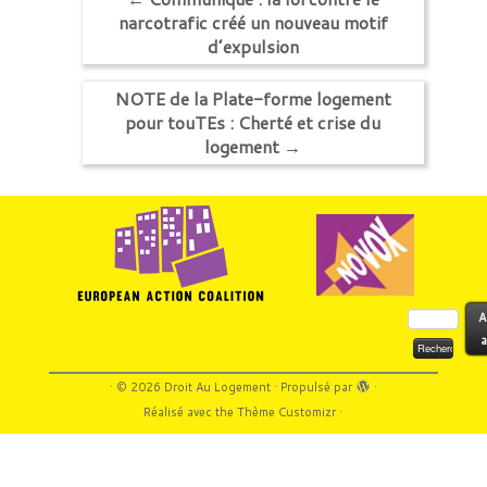
narcotrafic créé un nouveau motif
d’expulsion
NOTE de la Plate-forme logement
pour touTEs : Cherté et crise du
logement
→
Rechercher :
A
a
·
© 2026
Droit Au Logement
·
Propulsé par
·
Réalisé avec the
Thème Customizr
·