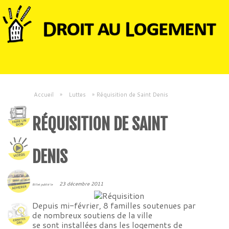
Accueil
»
Luttes
»
Réquisition de Saint Denis
RÉQUISITION DE SAINT
DENIS
23 décembre 2011
Billet publié le
Depuis mi-février, 8 familles soutenues par
de nombreux soutiens de la ville
se sont installées dans les
logements
de