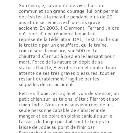
Son énergie, sa volonté de vivre hors du
commun et son grand courage lui ont permis
de résister à la maladie pendant plus de 20
ans et de se remettre d’’un très grave
accident. En 2003, à Clermont-Ferrand , alors
qu’il sort d’’une réunion à laquelle il
représente la fédération DAL, il est fauché sur
le trottoir par un chauffard, qui le traîne,
coincé sous la voiture, sur 500 m. Le
chauffard s’’enfuit à pied en le laissant pour
mort. Force de la nature en dépit de sa
stature fluette, Pierrot se remet contre toute
attente de ses très graves blessures, tout en
restant durablement fragilisé par les
séquelles de cet accident.
Petite silhouette fragile et voix de stentor, un
petit chien sur les talons, c’était Pierrot et son
chien Jodie. Nous nous souviendrons de lui,
seule personne capable de s’abstenir de
manger et de boire en pleine canicule sur le
Larzac ; de lui qui perdait tout le temps la
laisse de Jodie au point de finir par
l’accrocher à la ceinture de son pantalon en