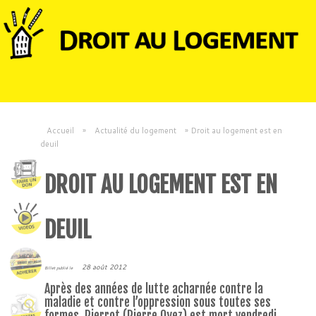
Accueil
»
Actualité du logement
»
Droit au logement est en
deuil
DROIT AU LOGEMENT EST EN
DEUIL
28 août 2012
Billet publié le
Après des années de lutte acharnée contre la
maladie et contre l’oppression sous toutes ses
formes, Pierrot (Pierre Oyez) est mort vendredi