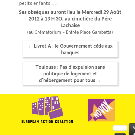
petits enfants ….
Ses obsèques auront lieu le Mercredi 29 Août
2012 à 13 H 3O, au cimetière du Pére
Lachaise
(au Crématorium – Entrée Place Gambetta)
←
Livret A : le Gouvernement cède aux
banques
Toulouse : Pas d’expulsion sans
politique de logement et
d’hébergement pour tous
→
Rechercher :
A
a