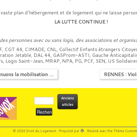
vaste plan d’hébergement et de logement qui ne laisse personn
LA LUTTE CONTINUE !
 des personnes avec ou sans logis, des associations et organisa
SF, CGT 44, CIMADE, CNL, Collectif Enfants étrangers Citoyen
gration Jetable, DAL 44, GASProm-ASTI, Gauche Anticapitali
ifs, Logis Saint-Jean, MRAP, NPA, PG, PCF, SEN, US Solidair
inuons la mobilisation …
RENNES : Viola
Rechercher :
Anciens
articles
·
© 2026
Droit Au Logement
·
Propulsé par
·
Réalisé avec the
Thème Custom