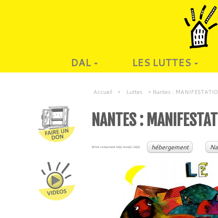
DAL
LES LUTTES
Accueil
»
Luttes
»
Nantes : MANIFESTATI
NANTES : MANIFESTAT
hébergement
Na
Billet comportant le(s) mot(s) clé(s)