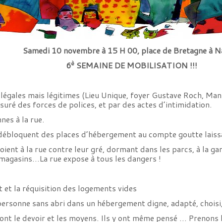
Samedi 10 novembre à 15 H 00, place de Bretagne à N
è
6
SEMAINE DE MOBILISATION !!!
llégales mais légitimes (Lieu Unique, foyer Gustave Roch, Man
ré des forces de polices, et par des actes d’intimidation.
nes à la rue.
 débloquent des places d’hébergement au compte goutte laiss
ent à la rue contre leur gré, dormant dans les parcs, à la gar
 magasins…La rue expose à tous les dangers !
t et la réquisition des logements vides
 personne sans abri dans un hébergement digne, adapté, choisi,
en ont le devoir et les moyens. Ils y ont même pensé … Prenons l