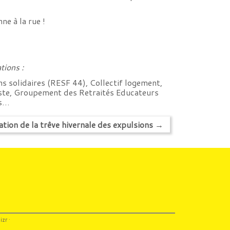
e à la rue !
tions :
s solidaires (RESF 44), Collectif logement,
ste, Groupement des Retraités Educateurs
es…
tion de la trêve hivernale des expulsions
→
izr
·