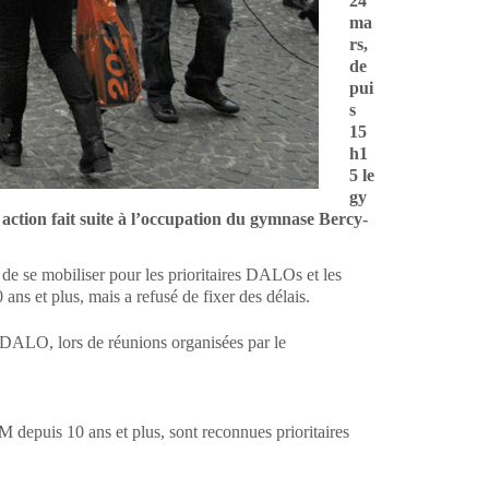
24
ma
rs,
de
pui
s
15
h1
5 le
gy
 action fait suite à l’occupation du gymnase Bercy-
é de se mobiliser pour les prioritaires DALOs et les
ns et plus, mais a refusé de fixer des délais.
oi DALO, lors de réunions organisées par le
epuis 10 ans et plus, sont reconnues prioritaires