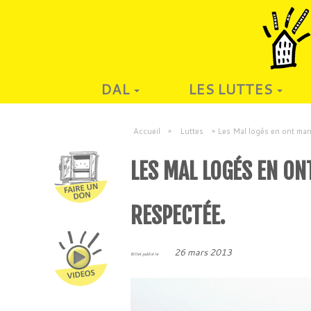
DAL
LES LUTTES
Accueil
»
Luttes
»
Les Mal logés en ont marre
LES MAL LOGÉS EN ON
RESPECTÉE.
26 mars 2013
Billet publié le