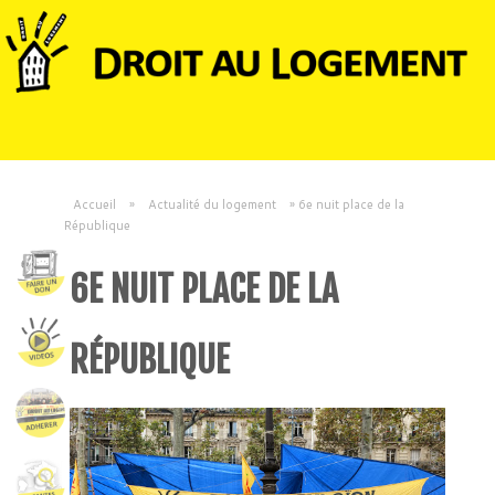
Accueil
»
Actualité du logement
»
6e nuit place de la
République
6E NUIT PLACE DE LA
RÉPUBLIQUE