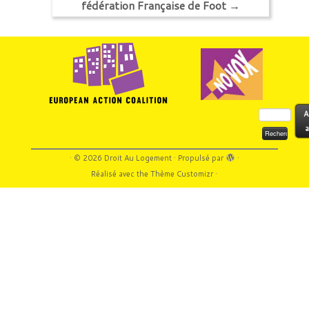
fédération Française de Foot
→
Rechercher :
A
a
·
© 2026
Droit Au Logement
·
Propulsé par
·
Réalisé avec the
Thème Customizr
·