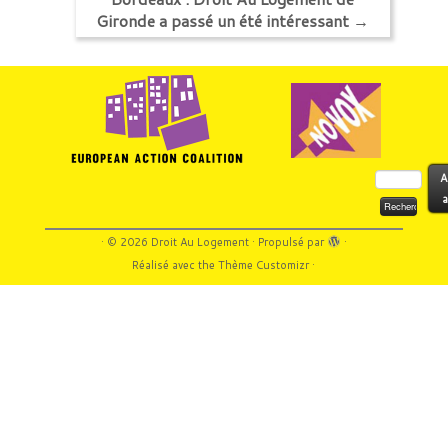
Gironde a passé un été intéressant
→
Rechercher :
A
a
·
© 2026
Droit Au Logement
·
Propulsé par
·
Réalisé avec the
Thème Customizr
·