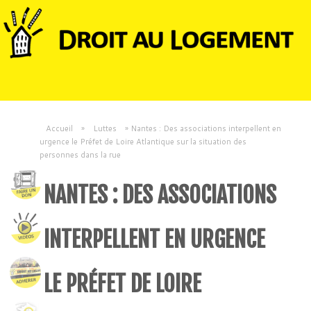
Accueil
»
Luttes
»
Nantes : Des associations interpellent en
urgence le Préfet de Loire Atlantique sur la situation des
personnes dans la rue
NANTES : DES ASSOCIATIONS
INTERPELLENT EN URGENCE
LE PRÉFET DE LOIRE