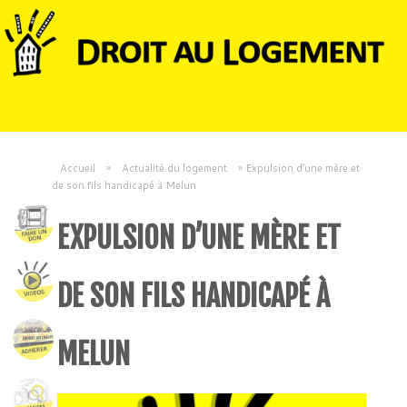
Accueil
»
Actualité du logement
»
Expulsion d’une mère et
de son fils handicapé à Melun
EXPULSION D’UNE MÈRE ET
DE SON FILS HANDICAPÉ À
MELUN