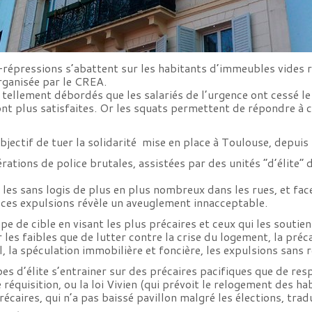
répressions s’abattent sur les habitants d’immeubles vides r
rganisée par le CREA.
tellement débordés que les salariés de l’urgence ont cessé le 
 plus satisfaites. Or les squats permettent de répondre à ce
jectif de tuer la solidarité mise en place à Toulouse, depuis
ations de police brutales, assistées par des unités “d’élite
r les sans logis de plus en plus nombreux dans les rues, et fac
, ces expulsions révèle un aveuglement innacceptable.
pe de cible en visant les plus précaires et ceux qui les soutie
 les faibles que de lutter contre la crise du logement, la préc
 la spéculation immobilière et foncière, les expulsions sans 
pes d’élite s’entrainer sur des précaires pacifiques que de resp
e réquisition, ou la loi Vivien (qui prévoit le relogement des h
récaires, qui n’a pas baissé pavillon malgré les élections, trad