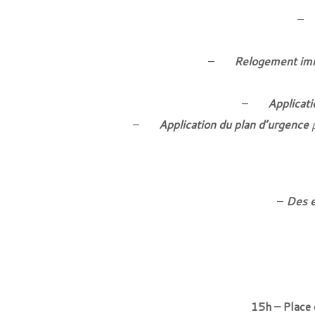
–
Relogement immé
–
Applicat
–
Application du plan d’urgence
p
–
Des 
15h – Place