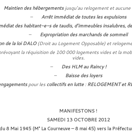
–
Maintien des hébergements
jusqu’au relogement et aucune r
–
Arrêt immédiat de toutes les expulsions
diat des habitant-e-s de taudis, d’immeubles insalubres, des 
–
Expropriation des marchands de sommeil
ion de la loi DALO
(Droit au Logement Opposable) et relogement
révoyant la réquisition de 100 000 logements vides et la mobi
vides.
–
Des HLM au Raincy !
–
Baisse des loyers
engagements
pour les
collectifs en lutte
:
RELOGEMENT et R
MANIFESTONS !
SAMEDI 13 OCTOBRE 2012
 du 8 Mai 1945 (M° La Courneuve – 8 mai 45) vers la Préfectu