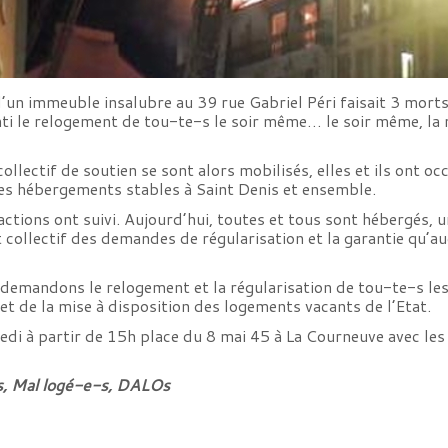
d’un immeuble insalubre au 39 rue Gabriel Péri faisait 3 morts
i le relogement de tou-te-s le soir même… le soir même, la mai
collectif de soutien se sont alors mobilisés, elles et ils ont o
es hébergements stables à Saint Denis et ensemble.
ctions ont suivi. Aujourd’hui, toutes et tous sont hébergés, un
t collectif des demandes de régularisation et la garantie qu’a
s demandons le relogement et la régularisation de tou-te-s le
n et de la mise à disposition des logements vacants de l’Etat.
di à partir de 15h place du 8 mai 45 à La Courneuve avec les a
s, Mal logé-e-s, DALOs