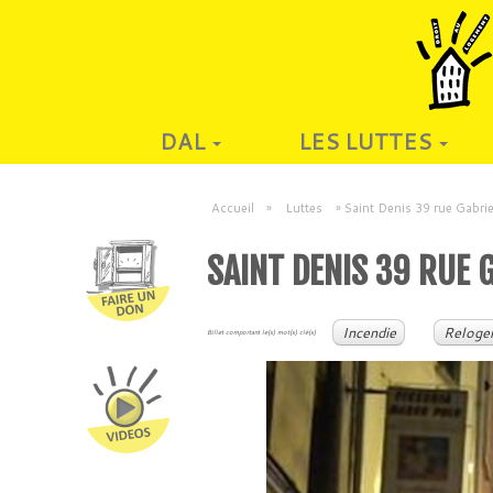
DAL
LES LUTTES
Accueil
»
Luttes
»
Saint Denis 39 rue Gabrie
SAINT DENIS 39 RUE 
Incendie
Reloge
Billet comportant le(s) mot(s) clé(s)