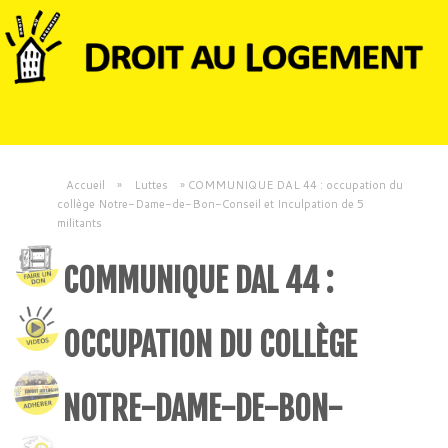
Accueil
»
Luttes
»
COMMUNIQUE DAL 44 : occupation du
collège Notre-Dame-de-Bon-Conseil et Inculpation de 5
militants
COMMUNIQUE DAL 44 :
OCCUPATION DU COLLÈGE
NOTRE-DAME-DE-BON-