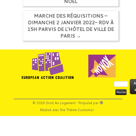
NOËL
MARCHE DES RÉQUISITIONS –
DIMANCHE 2 JANVIER 2022- RDV À
15H PARVIS DE L’HÔTEL DE VILLE DE
PARIS
→
Rechercher :
A
a
·
© 2026
Droit Au Logement
·
Propulsé par
·
Réalisé avec the
Thème Customizr
·