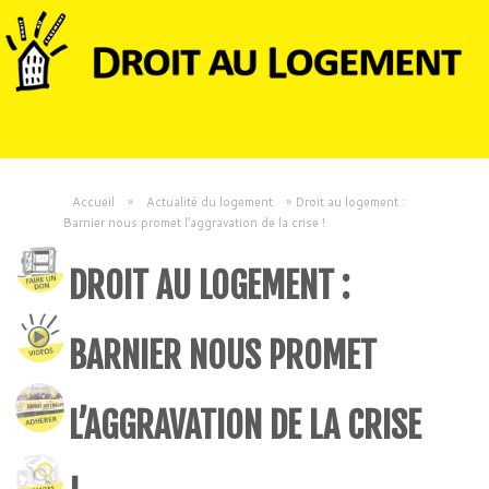
Accueil
»
Actualité du logement
»
Droit au logement :
Barnier nous promet l’aggravation de la crise !
DROIT AU LOGEMENT :
BARNIER NOUS PROMET
L’AGGRAVATION DE LA CRISE