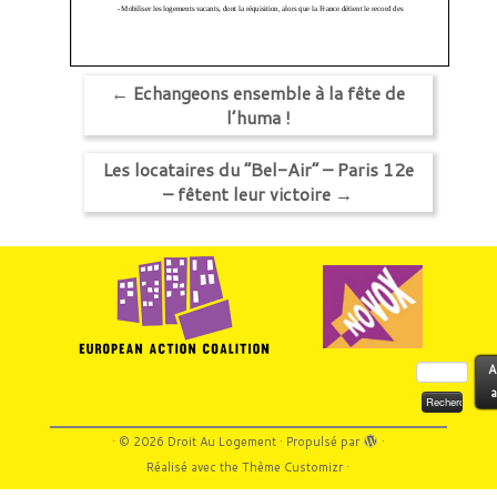
←
Echangeons ensemble à la fête de
l’huma !
Les locataires du “Bel-Air” – Paris 12e
– fêtent leur victoire
→
Rechercher :
A
a
·
© 2026
Droit Au Logement
·
Propulsé par
·
Réalisé avec the
Thème Customizr
·