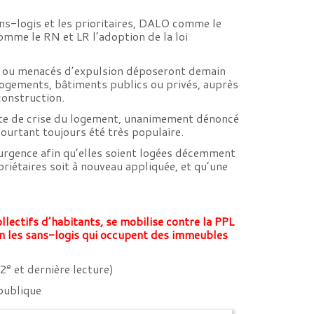
ans-logis et les prioritaires, DALO comme le
comme le RN et LR l’adoption de la loi
gés ou menacés d’expulsion déposeront demain
logements, bâtiments publics ou privés, auprès
construction.
xte de crise du logement, unanimement dénoncé
pourtant toujours été très populaire.
urgence afin qu’elles soient logées décemment
priétaires soit à nouveau appliquée, et qu’une
llectifs d’habitants, se mobilise contre la PPL
son les sans-logis qui occupent des immeubles
e
 2
et dernière lecture)
publique