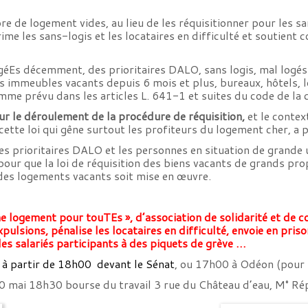
e de logement vides, au lieu de les réquisitionner pour les s
me les sans-logis et les locataires en difficulté et soutient 
 logéEs décemment, des prioritaires DALO, sans logis, mal lo
s immeubles vacants depuis 6 mois et plus, bureaux, hôtels, 
omme prévu dans les articles L. 641-1 et suites du code de la 
sur le déroulement de la procédure de réquisition,
et le conte
 cette loi qui gêne surtout les profiteurs du logement cher, a 
 prioritaires DALO et les personnes en situation de grande 
pour que la loi de réquisition des biens vacants de grands pro
 des logements vacants soit mise en œuvre.
e logement pour touTEs », d’association de solidarité et de co
pulsions, pénalise les locataires en difficulté, envoie en pri
les salariés participants à des piquets de grève …
, à partir de 18h00 devant le Sénat
, ou 17h00 à Odéon (pour
0 mai 18h30 bourse du travail 3 rue du Château d’eau, M° Ré