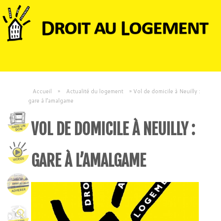
Accueil
»
Actualité du logement
»
Vol de domicile à Neuilly :
gare à l’amalgame
VOL DE DOMICILE À NEUILLY :
GARE À L’AMALGAME