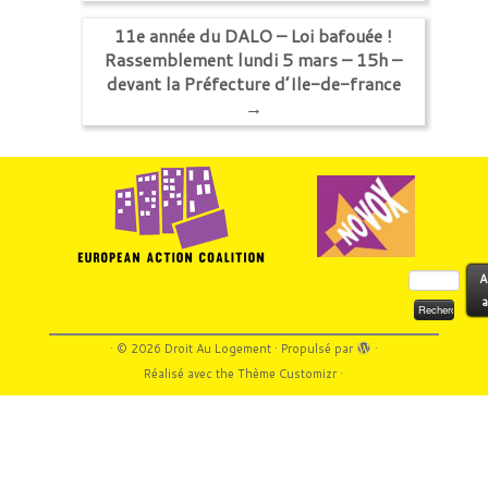
11e année du DALO – Loi bafouée !
Rassemblement lundi 5 mars – 15h –
devant la Préfecture d’Ile-de-france
→
Rechercher :
A
a
·
© 2026
Droit Au Logement
·
Propulsé par
·
Réalisé avec the
Thème Customizr
·