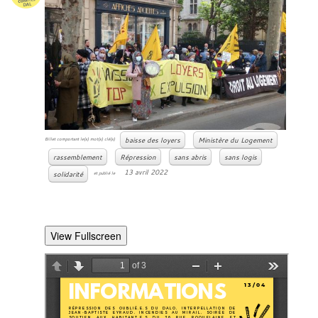
baisse des loyers
Ministère du Logement
Billet comportant le(s) mot(s) clé(s)
rassemblement
Répression
sans abris
sans logis
13 avril 2022
solidarité
et publié le
View Fullscreen