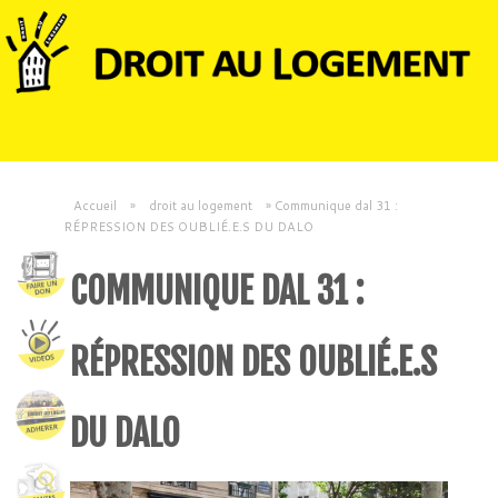
Accueil
»
droit au logement
»
Communique dal 31 :
RÉPRESSION DES OUBLIÉ.E.S DU DALO
COMMUNIQUE DAL 31 :
RÉPRESSION DES OUBLIÉ.E.S
DU DALO