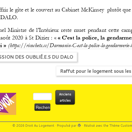
ESSION DES OUBLIÉ.E.S DU DALO
Raffut pour le logement sous les
Rechercher :
Anciens
articles
·
© 2026
Droit Au Logement
·
Propulsé par
·
Réalisé avec the
Thème Custom