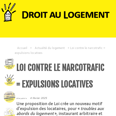
Accueil
»
Actualité du logement
»
Loi contre le narcotrafic =
expulsions locatives
LOI CONTRE LE NARCOTRAFIC
= EXPULSIONS LOCATIVES
4 février 2025
Billet publié le
Une proposition de Loi crée un nouveau motif
d’expulsion des locataires, pour «
troubles aux
abords du logement
», instaurant arbitraire et