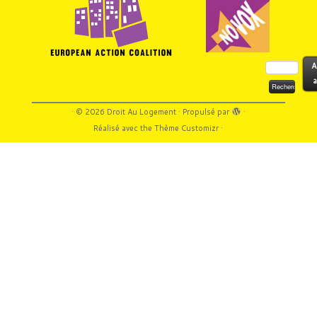
Rechercher :
A
a
·
© 2026
Droit Au Logement
·
Propulsé par
·
Réalisé avec the
Thème Customizr
·