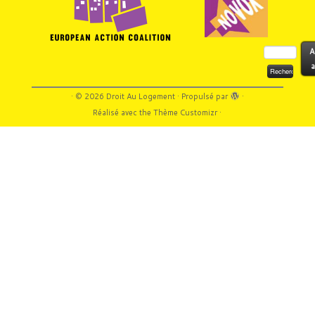
Rechercher :
A
a
·
© 2026
Droit Au Logement
·
Propulsé par
·
Réalisé avec the
Thème Customizr
·