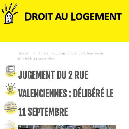
Accueil
»
Luttes
»
Jugement du 2 rue Valenciennes :
Délibéré le 11 septembre
JUGEMENT DU 2 RUE
VALENCIENNES : DÉLIBÉRÉ LE
11 SEPTEMBRE