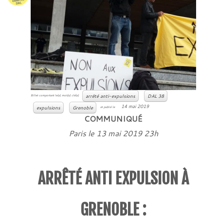
arrêté anti-expulsions
DAL 38
Billet comportant le(s) mot(s) clé(s)
14 mai 2019
expulsions
Grenoble
et publié le
COMMUNIQUÉ
Paris le 13 mai 2019 23h
ARRÊTÉ ANTI EXPULSION À
GRENOBLE :