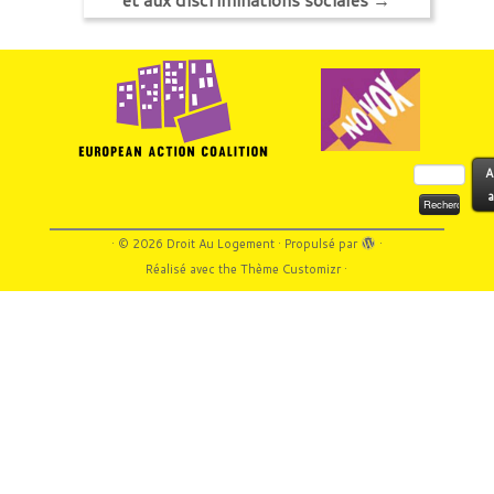
Rechercher :
A
a
·
© 2026
Droit Au Logement
·
Propulsé par
·
Réalisé avec the
Thème Customizr
·