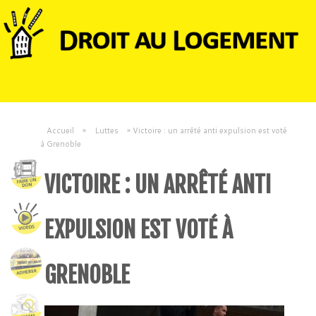
Accueil
»
Luttes
»
Victoire : un arrêté anti expulsion est voté
à Grenoble
VICTOIRE : UN ARRÊTÉ ANTI
EXPULSION EST VOTÉ À
GRENOBLE