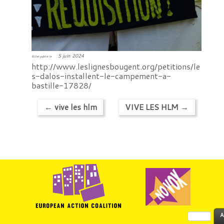
5 juin 2024
Billet publié le
http://www.leslignesbougent.org/petitions/le
s-dalos-installent-le-campement-a-
bastille-17828/
←
vive les hlm
VIVE LES HLM
→
Rechercher :
A