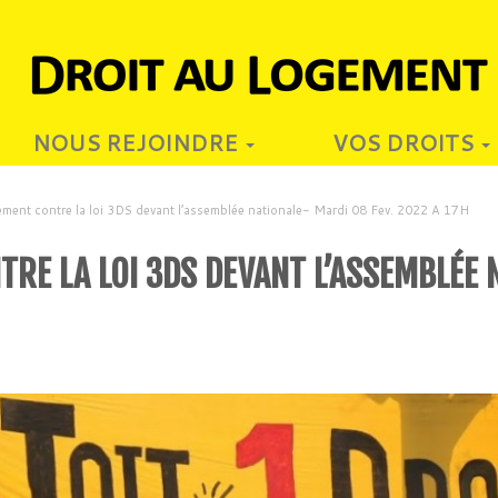
NOUS REJOINDRE
VOS DROITS
ment contre la loi 3DS devant l’assemblée nationale- Mardi 08 Fev. 2022 A 17H
E LA LOI 3DS DEVANT L’ASSEMBLÉE N