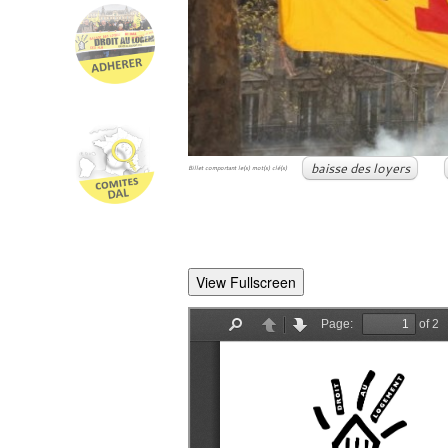
baisse des loyers
Billet comportant le(s) mot(s) clé(s)
View Fullscreen