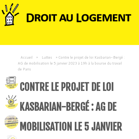
Accueil
»
Luttes
»
Contre le projet de loi Kasbarian-Bergé :
AG de mobilisation le 5 janvier 2023 à 19h à la bourse du travail
de Paris
CONTRE LE PROJET DE LOI
KASBARIAN-BERGÉ : AG DE
MOBILISATION LE 5 JANVIER