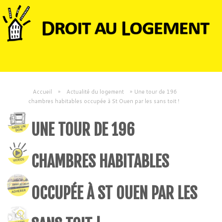
Accueil
»
Actualité du logement
»
Une tour de 196
chambres habitables occupée à St Ouen par les sans toit !
UNE TOUR DE 196
CHAMBRES HABITABLES
OCCUPÉE À ST OUEN PAR LES