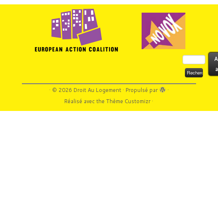
Rechercher :
A
a
·
© 2026
Droit Au Logement
·
Propulsé par
·
Réalisé avec the
Thème Customizr
·