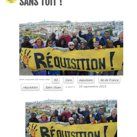
SANS TOIT !
93
Cara
expulsion
Ile de France
Billet comportant le(s) mot(s) clé(s)
16 septembre 2015
réquisition
Saint Ouen
et publié le