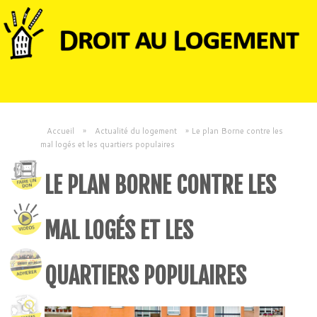
Accueil
»
Actualité du logement
»
Le plan Borne contre les
mal logés et les quartiers populaires
LE PLAN BORNE CONTRE LES
MAL LOGÉS ET LES
QUARTIERS POPULAIRES