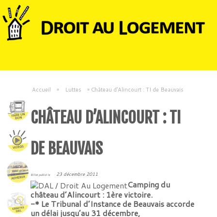
Accueil
»
Luttes
»
Château d’Alincourt : TI de Beauvais
CHÂTEAU D’ALINCOURT : TI
DE BEAUVAIS
23 décembre 2011
Billet publié le
Camping du
château d’Alincourt : 1ère victoire.
-* Le Tribunal d’Instance de Beauvais accorde
un délai jusqu’au 31 décembre,