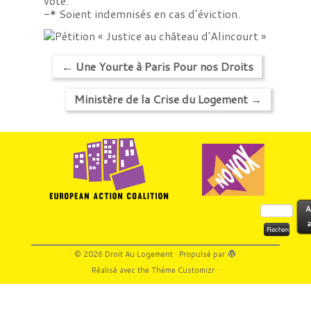
vote.
-* Soient indemnisés en cas d’éviction.
←
Une Yourte à Paris Pour nos Droits
Ministère de la Crise du Logement
→
Rechercher :
A
a
·
© 2026
Droit Au Logement
·
Propulsé par
·
Réalisé avec the
Thème Customizr
·