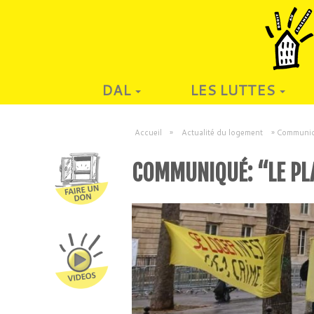
DAL
LES LUTTES
Accueil
»
Actualité du logement
»
Communiqu
COMMUNIQUÉ: “LE PLA