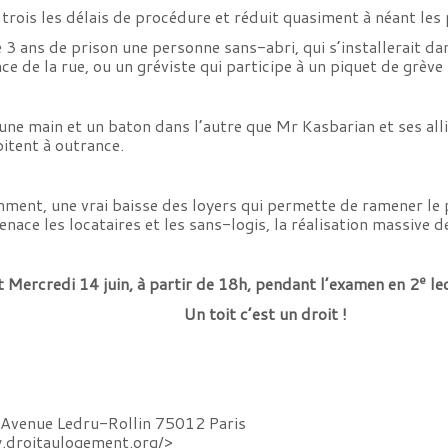
trois les délais de procédure et réduit quasiment à néant les 
 3 ans de prison une personne sans-abri, qui s’installerait d
ce de la rue, ou un gréviste qui participe à un piquet de grève 
une main et un baton dans l’autre que Mr Kasbarian et ses alli
oitent à outrance.
ment, une vrai baisse des loyers qui permette de ramener le p
menace les locataires et les sans-logis, la réalisation massive 
e
Mercredi 14 juin, à partir de 18h, pendant l’examen en 2
le
Un toit c’est un droit !
 Avenue Ledru-Rollin 75012 Paris
.droitaulogement.org/
>