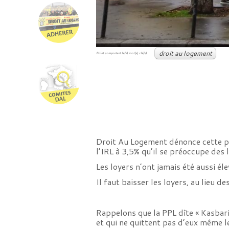
droit au logement
Billet comportant le(s) mot(s) clé(s)
Droit Au Logement dénonce cette pa
l’IRL à 3,5% qu’il se préoccupe des 
Les loyers n’ont jamais été aussi é
Il faut baisser les loyers, au lieu d
Rappelons que la PPL dîte « Kasbari
et qui ne quittent pas d’eux même l