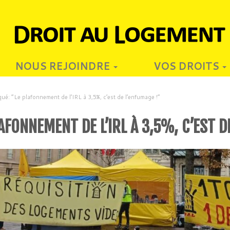
NOUS REJOINDRE
VOS DROITS
é: “Le plafonnement de l’IRL à 3,5%, c’est de l’enfumage !”
FONNEMENT DE L’IRL À 3,5%, C’EST D