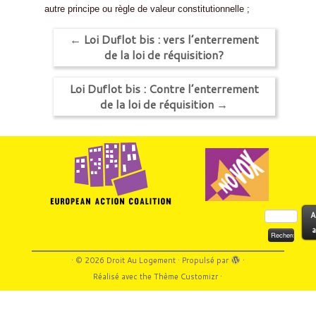
autre principe ou règle de valeur constitutionnelle ;
←
Loi Duflot bis : vers l’enterrement
de la loi de réquisition?
Loi Duflot bis : Contre l’enterrement
de la loi de réquisition
→
Rechercher :
A
a
·
© 2026
Droit Au Logement
·
Propulsé par
·
Réalisé avec the
Thème Customizr
·