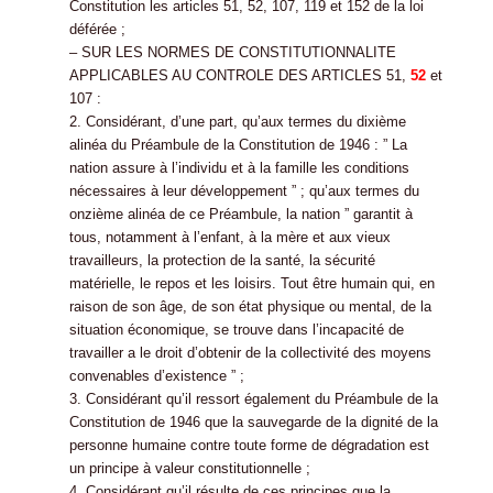
Constitution les articles 51, 52, 107, 119 et 152 de la loi
déférée ;
– SUR LES NORMES DE CONSTITUTIONNALITE
APPLICABLES AU CONTROLE DES ARTICLES 51,
52
et
107 :
2. Considérant, d’une part, qu’aux termes du dixième
alinéa du Préambule de la Constitution de 1946 : ” La
nation assure à l’individu et à la famille les conditions
nécessaires à leur développement ” ; qu’aux termes du
onzième alinéa de ce Préambule, la nation ” garantit à
tous, notamment à l’enfant, à la mère et aux vieux
travailleurs, la protection de la santé, la sécurité
matérielle, le repos et les loisirs. Tout être humain qui, en
raison de son âge, de son état physique ou mental, de la
situation économique, se trouve dans l’incapacité de
travailler a le droit d’obtenir de la collectivité des moyens
convenables d’existence ” ;
3. Considérant qu’il ressort également du Préambule de la
Constitution de 1946 que la sauvegarde de la dignité de la
personne humaine contre toute forme de dégradation est
un principe à valeur constitutionnelle ;
4. Considérant qu’il résulte de ces principes que la