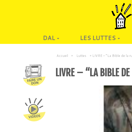
DAL
LES LUTTES
Accueil
»
Luttes
»
LIVRE – “La Bible de la r
LIVRE – “LA BIBLE DE