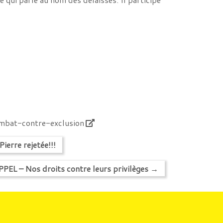
mbat-contre-exclusion
ierre rejetée!!!
PPEL – Nos droits contre leurs privilèges
→