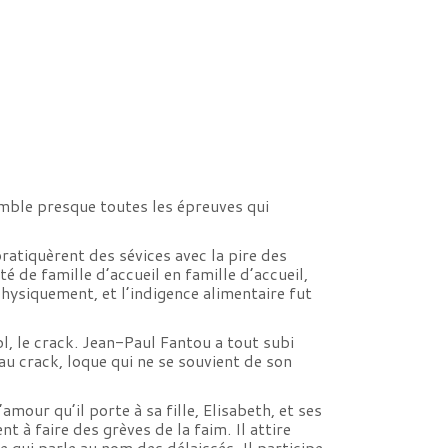
semble presque toutes les épreuves qui
pratiquèrent des sévices avec la pire des
é de famille d’accueil en famille d’accueil,
physiquement, et l’indigence alimentaire fut
cool, le crack. Jean-Paul Fantou a tout subi
au crack, loque qui ne se souvient de son
mour qu’il porte à sa fille, Elisabeth, et ses
t à faire des grèves de la faim. Il attire
e qui parle au nom des délaissés. Il participe