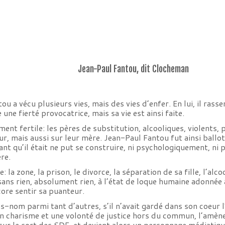
Jean-Paul Fantou, dit Clocheman
u a vécu plusieurs vies, mais des vies d’enfer. En lui, il ras
 une fierté provocatrice, mais sa vie est ainsi faite.
ent fertile: les pères de substitution, alcooliques, violents, 
ur, mais aussi sur leur mère. Jean-Paul Fantou fut ainsi ballott
ant qu’il était ne put se construire, ni psychologiquement, ni 
re.
: la zone, la prison, le divorce, la séparation de sa fille, l’al
 sans rien, absolument rien, à l’état de loque humaine adonnée 
core sentir sa puanteur.
s-nom parmi tant d’autres, s’il n’avait gardé dans son coeur l’a
’un charisme et une volonté de justice hors du commun, l’amènen
 sur le sort des SDF, et devient alors un personnage médiatiqu