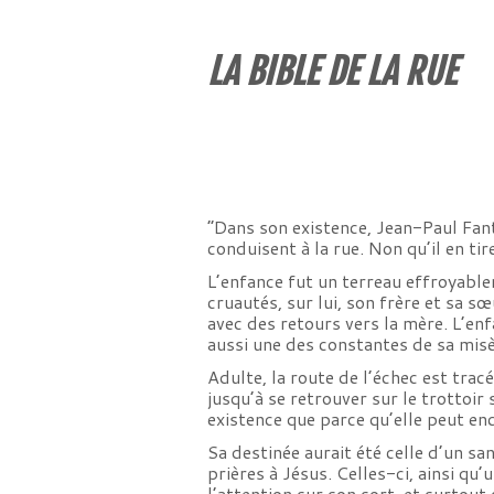
LA BIBLE DE LA RUE
“Dans son existence, Jean-Paul Fanto
conduisent à la rue. Non qu’il en tire
L’enfance fut un terreau effroyablem
cruautés, sur lui, son frère et sa sœ
avec des retours vers la mère. L’enf
aussi une des constantes de sa misè
Adulte, la route de l’échec est tracée
jusqu’à se retrouver sur le trottoir
existence que parce qu’elle peut en
Sa destinée aurait été celle d’un san
prières à Jésus. Celles-ci, ainsi qu
l’attention sur son sort, et surtout