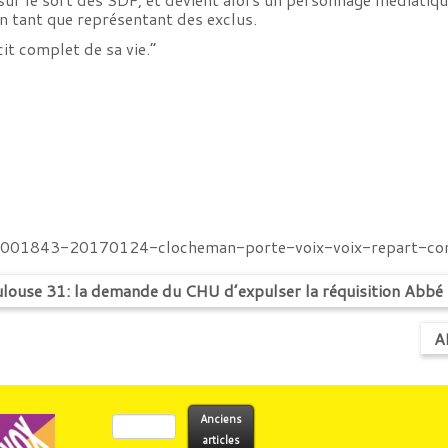
en tant que représentant des exclus.
cit complet de sa vie.”
/2001843-20170124-clocheman-porte-voix-voix-repart-co
louse 31: la demande du CHU d’expulser la réquisition Abbé P
A
Rechercher :
Anciens
articles