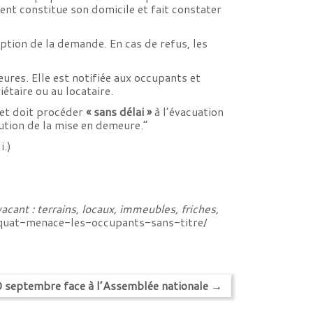
ment constitue son domicile et fait constater
ption de la demande. En cas de refus, les
eures. Elle est notifiée aux occupants et
iétaire ou au locataire.
éfet doit procéder
« sans délai »
à l’évacuation
cution de la mise en demeure.”
i.)
vacant : terrains, locaux, immeubles, friches,
uat-menace-les-occupants-sans-titre/
0 septembre face à l’Assemblée nationale
→