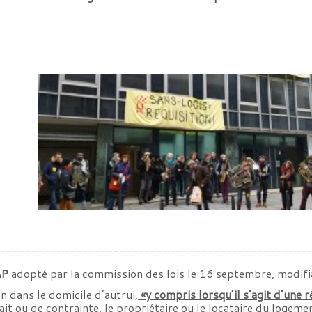
__________________________________________________
AP
adopté par la commission des lois le 16 septembre, modifian
n dans le domicile d’autrui,
«y compris lorsqu’il s’agit d’une 
ait ou de contrainte, le propriétaire ou le locataire du loge