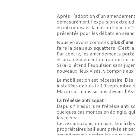
Après l’adoption d’un amendement a
démesurément l’expulsion extrajudic
en introduisant la notion floue de “
présentée pour les débats en séance
Nous en avons comptés
plus d’une 
faire la peau aux squatters. C’est la
Par contre, les amendements portés
et un amendement du rapporteur mo
Si la loi étend l’expulsion sans juge
nouveaux lieux visés, y compris aux
La mobilisation est nécessaire. Dès 
installées depuis le 19 septembre 
Mardi soir nous serons devant l’As
La frénésie anti squat :
Depuis fin août, une frénésie anti 
quelques cas montés en épingle, qui 
les pieds …
Cette campagne, donnant lieu à des
propriétaires bailleurs privés et p
amendements contre les squatters. C