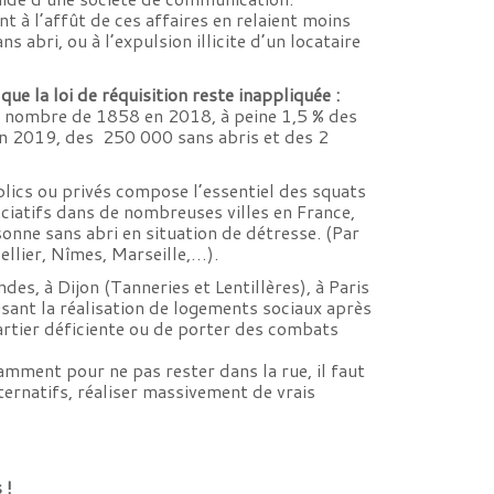
t à l’affût de ces affaires en relaient moins
 abri, ou à l’expulsion illicite d’un locataire
ue la loi de réquisition reste inappliquée :
au nombre de 1858 en 2018, à peine 1,5 % des
en 2019, des 250 000 sans abris et des 2
lics ou privés compose l’essentiel des squats
sociatifs dans de nombreuses villes en France,
sonne sans abri en situation de détresse. (Par
llier, Nîmes, Marseille,…).
, à Dijon (Tanneries et Lentillères), à Paris
isant la réalisation de logements sociaux après
artier déficiente ou de porter des combats
tamment pour ne pas rester dans la rue, il faut
lternatifs, réaliser massivement de vrais
 !