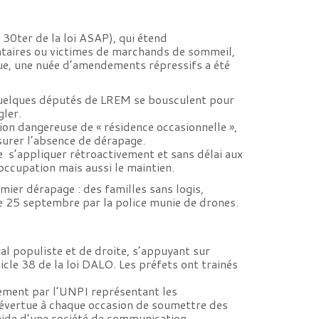
30ter de la loi ASAP), qui étend
cataires ou victimes de marchands de sommeil,
ique, une nuée d’amendements répressifs a été
 quelques députés de LREM se bousculent pour
gler.
on dangereuse de « résidence occasionnelle »,
urer l’absence de dérapage.
 de s’appliquer rétroactivement et sans délai aux
occupation mais aussi le maintien.
emier dérapage : des familles sans logis,
e 25 septembre par la police munie de drones.
al populiste et de droite, s’appuyant sur
icle 38 de la loi DALO. Les préfets ont trainés
ement par l’UNPI représentant les
s’évertue à chaque occasion de soumettre des
’aide d’une société de communication.