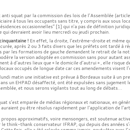
nti squat par la commission des lois de l’Assemblée (article 
iaire à tous les occupants sans titre, y compris aux sous lo
résidences occasionnelles” [1] qui n’a pas de définition jurid
 qui devraient avoir lieu mercredi ou jeudi prochain.
cinquantaine !
En effet, la droite, l’extrême-droite et même
 curée, après 2 ou 3 faits divers que les préfets ont tardé à ré
 par les formations de gauche demandent le retrait de la noti
dère la version adoptée en commission sans pour autant ass
ment à d’autres lieux que « le domicile d’autrui » , elle risque
 locaux occupés de longue date car ces amendements visent l’
lundi matin une initiative est prévue à Bordeaux suite à un pr
dans un EHPAD désaffecté, ont été expulsées sans jugement l
semblée, et nous serons vigilants tout au long de débats…
squat s’est emparée de médias régionaux et nationaux, en génér
auraient pu être résolus rapidement par l’application de l’art
 propos approximatifs, voire mensongers, est soutenue activ
ar le think-thank conservateur IFRAP, qui depuis des années 
ette fois, elle a été relayée comme jamais, peut-être avec l