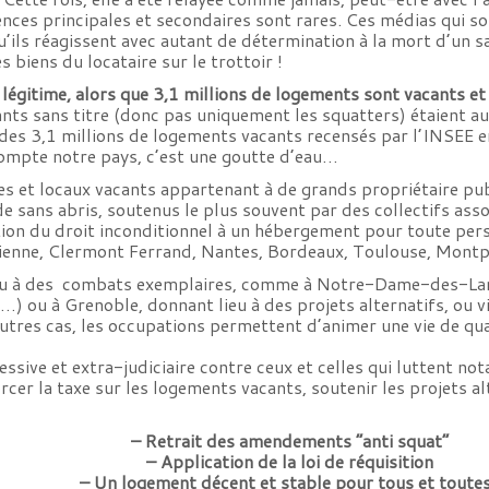
ences principales et secondaires sont rares. Ces médias qui son
’ils réagissent avec autant de détermination à la mort d’un sans
s biens du locataire sur le trottoir !
 légitime, alors que 3,1 millions de logements sont vacants et q
nts sans titre (donc pas uniquement les squatters) étaient 
des 3,1 millions de logements vacants recensés par l’INSEE 
mpte notre pays, c’est une goutte d’eau…
es et locaux vacants appartenant à de grands propriétaire pub
 de sans abris, soutenus le plus souvent par des collectifs as
lation du droit inconditionnel à un hébergement pour toute per
ienne, Clermont Ferrand, Nantes, Bordeaux, Toulouse, Montpe
eu à des combats exemplaires, comme à Notre-Dame-des-Landes
…) ou à Grenoble, donnant lieu à des projets alternatifs, ou v
utres cas, les occupations permettent d’animer une vie de qu
essive et extra-judiciaire contre ceux et celles qui luttent no
forcer la taxe sur les logements vacants, soutenir les projets a
– Retrait des amendements “anti squat”
– Application de la loi de réquisition
– Un logement décent et stable pour tous et toutes