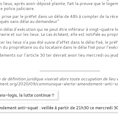
 lieux, après avoir déposé plainte, fait la preuve que le loge
e police judiciaire.
 prise par le préfet dans un délai de 48h à compter de la réce
iqués sans délai au demandeur”
 délai d’exécution qui ne peut être inférieur à vingt-quatre h
rie et sur les lieux. Le cas échéant, elle est notifiée au propr
r les lieux n’a pas été suivie d’effet dans le délai fixé, le pr
 du propriétaire ou du locataire dans le délai fixé pour l’exé
ments sur l’article 30 ter devrait avoir lieu mercredi ou jeud
————————————————————–
de définition juridique viserait alors toute occupation de lieu 
ement.org/2020/09/communique-alerte-amendement-anti-sq
-logis, la lutte continue !!
dement anti-squat : veillée à partir de 21h30 ce mercredi 3