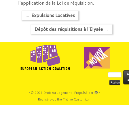
l’application de la Loi de réquisition.
←
Expulsions Locatives
Dépôt des réquisitions à l’Elysée
→
Rechercher :
A
a
·
© 2026
Droit Au Logement
·
Propulsé par
·
Réalisé avec the
Thème Customizr
·