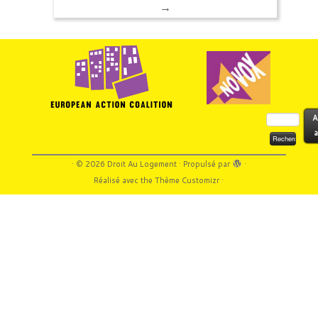
→
Rechercher :
A
a
·
© 2026
Droit Au Logement
·
Propulsé par
·
Réalisé avec the
Thème Customizr
·