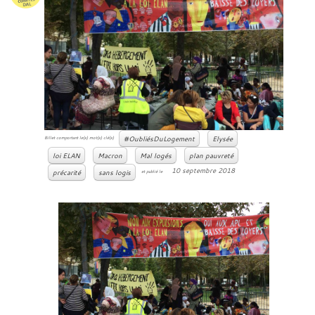
#OubliésDuLogement
Elysée
Billet comportant le(s) mot(s) clé(s)
loi ELAN
Macron
Mal logés
plan pauvreté
10 septembre 2018
précarité
sans logis
et publié le