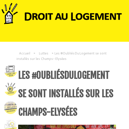
Accueil
»
Luttes
»
Les #OubliésDuLogement se sont
installés sur les Champs-Elysées
LES #OUBLIÉSDULOGEMENT
SE SONT INSTALLÉS SUR LES
CHAMPS-ELYSÉES