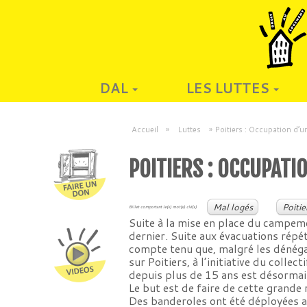
DAL
LES LUTTES
Accueil
»
Luttes
»
Poitiers : Occupation d’
POITIERS : OCCUPATI
Mal logés
Poitie
Billet comportant le(s) mot(s) clé(s)
Suite à la mise en place du campeme
dernier. Suite aux évacuations répét
compte tenu que, malgré les dénéga
sur Poitiers, à l’initiative du coll
depuis plus de 15 ans est désormai
Le but est de faire de cette grande
Des banderoles ont été déployées a