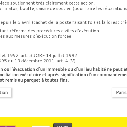
lace soutiennent très clairement cette action.
 matos, bouffe, caisse de soutien (pour faire les réparations 
uis le 5 avril (cachet de la poste faisant foi) et la loi est trè
ant réforme des procédures civiles d’exécution
ques aux mesures d’exécution forcée
.
let 1992  art. 3 JORF 14 juillet 1992
5 du 19 décembre 2011  art. 4 (V)
on ou l’évacuation d’un immeuble ou d’un lieu habité ne peut ê
ciliation exécutoire et après signification d’un commandement d
t remis au parquet à toutes fins.
tion
Paris
Rechercher :
Anciens