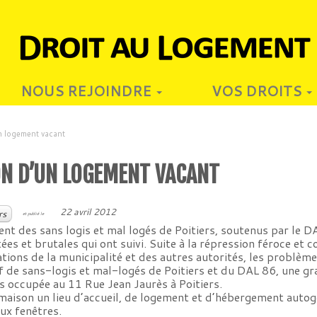
NOUS REJOINDRE
VOS DROITS
un logement vacant
ON D’UN LOGEMENT VACANT
22 avril 2012
rs
et publié le
nt des sans logis et mal logés de Poitiers, soutenus par le 
ées et brutales qui ont suivi. Suite à la répression féroce et c
tions de la municipalité et des autres autorités, les problè
ectif de sans-logis et mal-logés de Poitiers et du DAL 86, une 
s occupée au 11 Rue Jean Jaurès à Poitiers.
 maison un lieu d’accueil, de logement et d’hébergement auto
ux fenêtres.