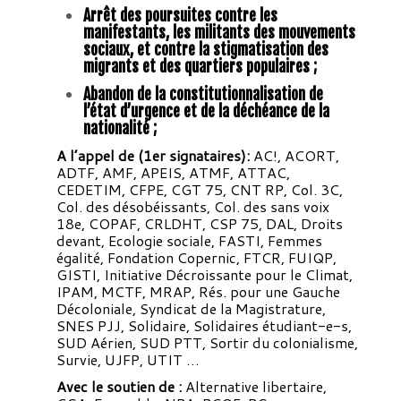
Arrêt des poursuites contre les
manifestants, les militants des mouvements
sociaux, et contre la stigmatisation des
migrants et des quartiers populaires ;
Abandon de la constitutionnalisation de
l’état d’urgence et de la déchéance de la
nationalité ;
A l’appel de (1er signataires):
AC!, ACORT,
ADTF, AMF, APEIS, ATMF, ATTAC,
CEDETIM, CFPE, CGT 75, CNT RP, Col. 3C,
Col. des désobéissants, Col. des sans voix
18e, COPAF, CRLDHT, CSP 75, DAL, Droits
devant, Ecologie sociale, FASTI, Femmes
égalité, Fondation Copernic, FTCR, FUIQP,
GISTI, Initiative Décroissante pour le Climat,
IPAM, MCTF, MRAP, Rés. pour une Gauche
Décoloniale, Syndicat de la Magistrature,
SNES PJJ, Solidaire, Solidaires étudiant-e-s,
SUD Aérien, SUD PTT, Sortir du colonialisme,
Survie, UJFP, UTIT …
Avec le soutien de :
Alternative libertaire,