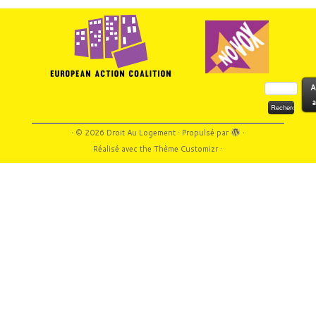
Rechercher :
A
a
·
© 2026
Droit Au Logement
·
Propulsé par
·
Réalisé avec the
Thème Customizr
·