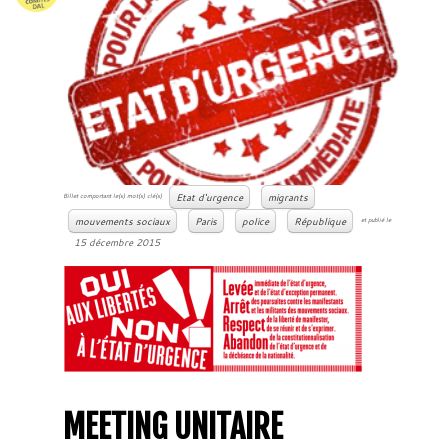
Etat d'urgence
migrants
Billet comportant le(s) mot(s) clé(s)
mouvements sociaux
Paris
police
République
et publié le
15 décembre 2015
MEETING UNITAIRE