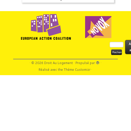
Rechercher :
A
a
·
© 2026
Droit Au Logement
·
Propulsé par
·
Réalisé avec the
Thème Customizr
·