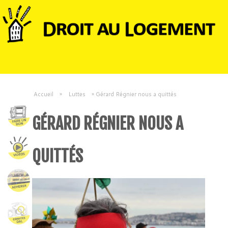
Accueil
»
Luttes
»
Gérard Régnier nous a quittés
GÉRARD RÉGNIER NOUS A
QUITTÉS