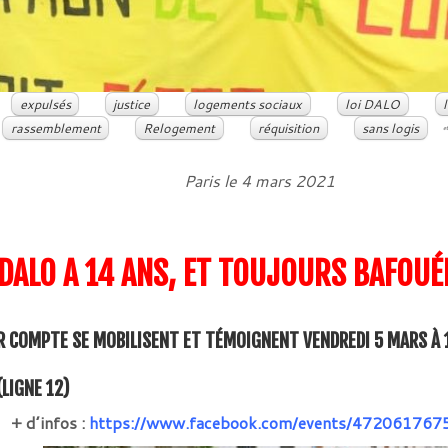
expulsés
justice
logements sociaux
loi DALO
rassemblement
Relogement
réquisition
sans logis
et
Paris le 4 mars 2021
 DALO
A 14 ANS, ET
TOUJOURS BAFOUÉE
UR COMPTE SE MOBILISENT ET TÉMOIGNENT
VENDREDI 5 MARS À
LIGNE 12)
+ d’infos :
https://www.facebook.com/events/47206176