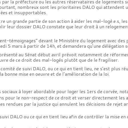
s par la préfecture ou les autres réservataires de logements
 Pourtant, nombreux sont les prioritaires DALO qui attendent
ées et insupportables.
re un grande partie de son action à aider les mal-logé.e.s, le
lir leur dossier DALO constate que leur droit à un relogement
t-témoignages” devant le Ministère du logement avec des pr
edi 5 mars à partir de 14h, et demandera qu’une délégation s
st présenté au Sénat début avril prévoit notamment de réformer
uvre de ce droit des mal-logés plutôt que de le fragiliser.
mité de suivi DALO, ou ce qui en tient lieu, ne s’est plus réu
a bonne mise en oeuvre et de l’amélioration de la loi.
 sociaux à loyer abordable pour loger les 1ers de corvée, no
ions pour le non-respect de ce droit et verser directement les 
ces rendues par la justice qui annulent les décisions de rejet 
uivi DALO ou ce qui en tient lieu afin de contrôler la mise en 