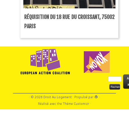
RÉQUISITION DU 18 RUE DU CROISSANT, 75002
PARIS
Rechercher :
A
a
·
© 2026
Droit Au Logement
·
Propulsé par
·
Réalisé avec the
Thème Customizr
·