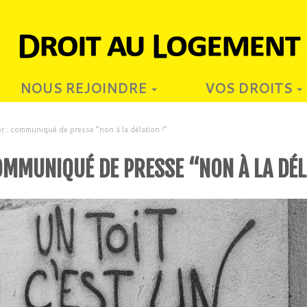
NOUS REJOINDRE
VOS DROITS
r : communiqué de presse “non à la délation !”
OMMUNIQUÉ DE PRESSE “NON À LA DÉL