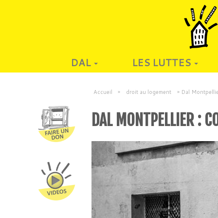
DAL
LES LUTTES
Accueil
»
droit au logement
»
Dal Montpellie
DAL MONTPELLIER : C