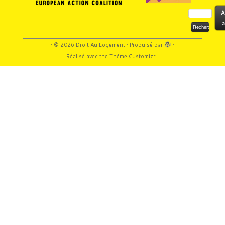
Rechercher :
A
a
·
© 2026
Droit Au Logement
·
Propulsé par
·
Réalisé avec the
Thème Customizr
·