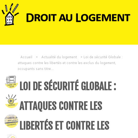
Accueil
»
Actualité du logement
»
Loi de sécurité Globale :
attaques contre les libertés et contre les exclus du logement,
occupants sans titre…
LOI DE SÉCURITÉ GLOBALE :
ATTAQUES CONTRE LES
LIBERTÉS ET CONTRE LES