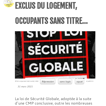
EXCLUS DU LOGEMENT,
OCCUPANTS SANS TITRE…
Répression
sans logis
squat
Billet comportant le(s) mot(s) clé(s)
et publié le
31 mars 2021
La loi de Sécurité Globale, adoptée à la suite
d’une CMP conclusive, outre les nombreuses