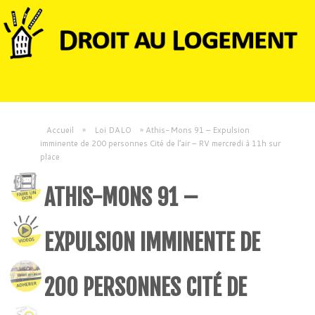
Accueil
»
Loi DALO
»
Athis-Mons 91 – Expulsion
imminente de 200 personnes Cité de l’air – RV mercredi à 11h sur
place
ATHIS-MONS 91 –
EXPULSION IMMINENTE DE
200 PERSONNES CITÉ DE