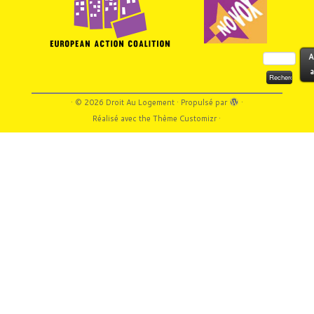
Rechercher :
A
a
·
© 2026
Droit Au Logement
·
Propulsé par
·
Réalisé avec the
Thème Customizr
·