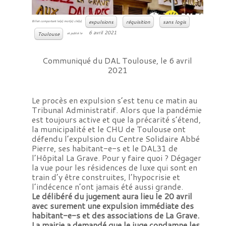
expulsions
réquisition
sans logis
Billet comportant le(s) mot(s) clé(s)
6 avril 2021
Toulouse
et publié le
Communiqué du DAL Toulouse, le 6 avril
2021
Le procès en expulsion s’est tenu ce matin au
Tribunal Administratif. Alors que la pandémie
est toujours active et que la précarité s’étend,
la municipalité et le CHU de Toulouse ont
défendu l’expulsion du Centre Solidaire Abbé
Pierre, ses habitant-e-s et le DAL31 de
l’Hôpital La Grave. Pour y faire quoi ? Dégager
la vue pour les résidences de luxe qui sont en
train d’y être construites, l’hypocrisie et
l’indécence n’ont jamais été aussi grande.
Le délibéré du jugement aura lieu le 20 avril
avec surement une expulsion immédiate des
habitant-e-s et des associations de La Grave.
La mairie a demandé que le juge condamne les