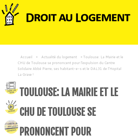
Accueil
»
Actualité du logement
»
Toulouse: La Mairie et le
CHU de Toulouse se prononcent pour l’expulsion du Centre
Solidaire Abbé Pierre, ses habitant-e-s et le DAL31 de l’Hopital
La Grave !
TOULOUSE: LA MAIRIE ET LE
CHU DE TOULOUSE SE
PRONONCENT POUR