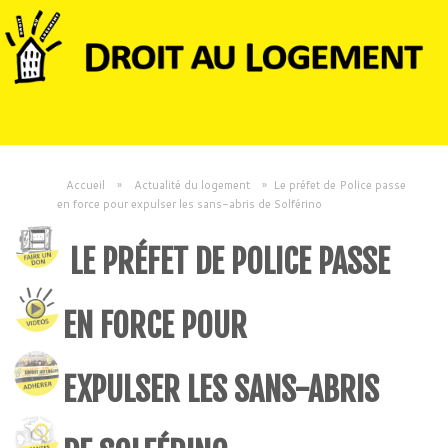
Accueil
»
Actualité du logement
»
Le préfet de Police passe
en force pour expulser les sans-abris de Solférino
LE PRÉFET DE POLICE PASSE
EN FORCE POUR
EXPULSER LES SANS-ABRIS