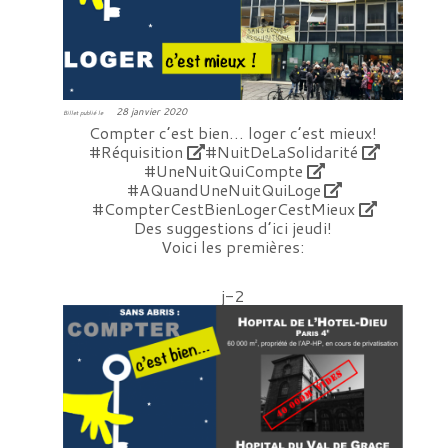
28 janvier 2020
Billet publié le
Compter c’est bien… loger c’est mieux!
#Réquisition
#NuitDeLaSolidarité
#UneNuitQuiCompte
#AQuandUneNuitQuiLoge
#CompterCestBienLogerCestMieux
Des suggestions d’ici jeudi!
Voici les premières:
j-2