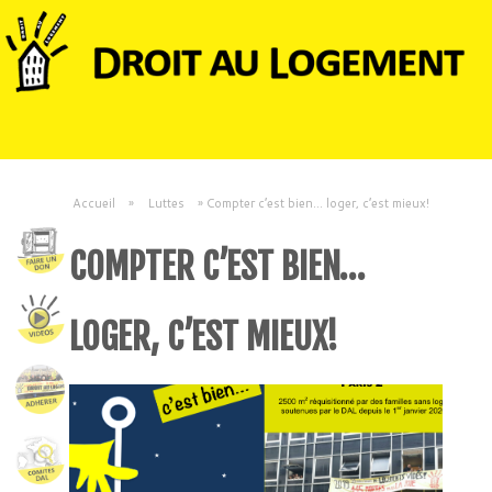
Accueil
»
Luttes
»
Compter c’est bien… loger, c’est mieux!
COMPTER C’EST BIEN…
LOGER, C’EST MIEUX!