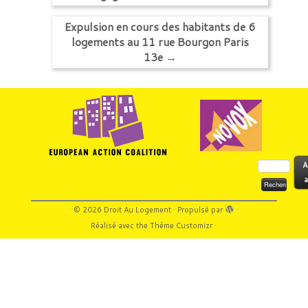
Expulsion en cours des habitants de 6
logements au 11 rue Bourgon Paris
13e
→
Rechercher :
A
a
·
© 2026
Droit Au Logement
·
Propulsé par
·
Réalisé avec the
Thème Customizr
·